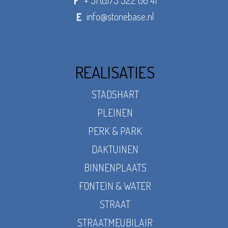
+ 31 (0)73 522 06 41
F
info@stonebase.nl
E
REALISATIES
STADSHART
PLEINEN
PERK & PARK
DAKTUINEN
BINNENPLAATS
FONTEIN & WATER
STRAAT
STRAATMEUBILAIR