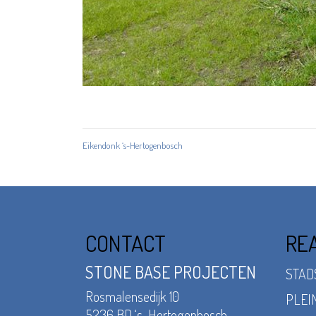
Eikendonk ‘s-Hertogenbosch
CONTACT
REA
STONE BASE PROJECTEN
STAD
Rosmalensedijk 10
PLEI
5236 BD ‘s-Hertogenbosch