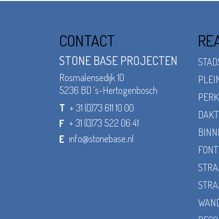
CONTACT
REA
STONE BASE PROJECTEN
STAD
Rosmalensedijk 10
PLEI
5236 BD ‘s-Hertogenbosch
PERK
+ 31 (0)73 611 10 00
T
DAKT
+ 31 (0)73 522 06 41
F
BINN
info@stonebase.nl
E
FONT
STRA
STRA
WAND