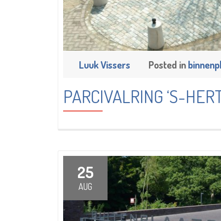
26 augustus 2017
Luuk Vissers
Posted in
binnenp
PARCIVALRING ‘S-HE
25
AUG