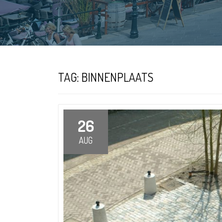
TAG:
BINNENPLAATS
26
AUG