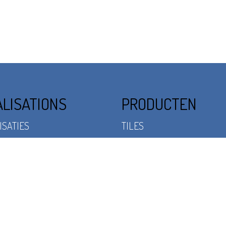
ALISATIONS
PRODUCTEN
ISATIES
TILES
NEN
CASSEROLE
 & PARK
SMALL PAVEMENT
UINEN
GEVELBEKLEDING
ENPLAATS
STRAATMEUBILAIR
EIN & WATER