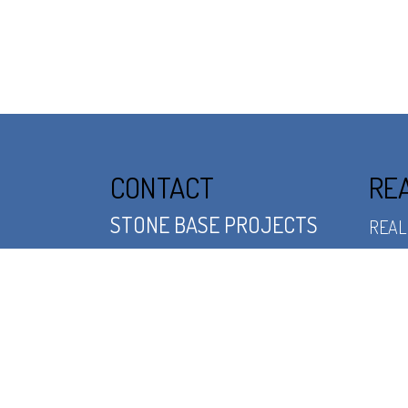
CONTACT
RE
STONE BASE PROJECTS
REAL
Rosmalensedijk 10 | Nederland
PLEI
5236 BD ‘s-Hertogenbosch
PERK
+ 31 (0)73 611 10 00
T
DAKT
+ 31 (0)73 522 06 41
F
BINN
verkoop@stonebase.nl
E
FONT