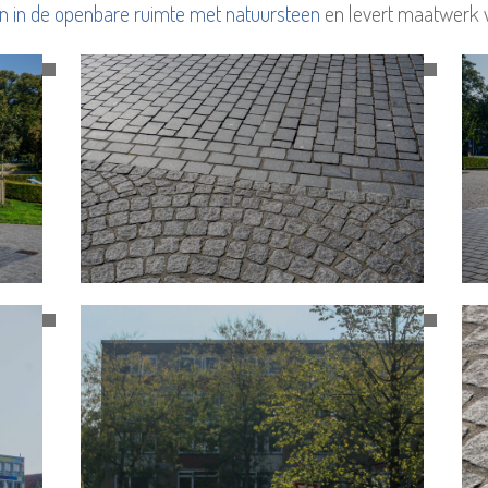
en in de openbare ruimte met natuursteen
en levert maatwerk 