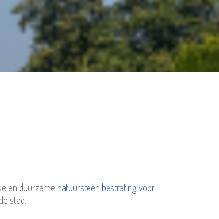
rke en duurzame
natuursteen bestrating voor
de stad.